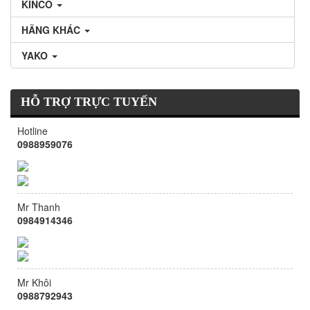
KINCO
HÃNG KHÁC
YAKO
HỖ TRỢ TRỰC TUYẾN
Hotline
0988959076
Mr Thanh
0984914346
Mr Khôi
0988792943