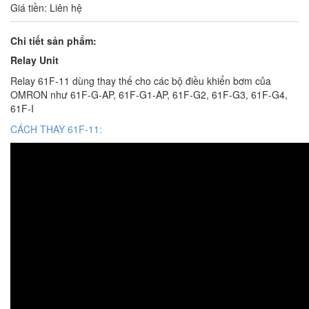
Giá tiền: Liên hệ
Chi tiết sản phẩm:
Relay Unit
Relay 61F-11 dùng thay thế cho các bộ điều khiển bơm của
OMRON như 61F-G-AP, 61F-G1-AP, 61F-G2, 61F-G3, 61F-G4,
61F-I
CÁCH THAY 61F-11: