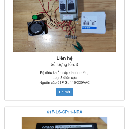
Liên hệ
Số lượng tồn:
5
Bộ điều khiển cấp / thoát nước,
Loại 3 điện cực
Nguồn cấp 61F-G : 110/220VAC
Điện áp điện cực: 8VAC
Chi tiết
Khoảng cách cáp nối điện cực: 1km max.
Ngõ ra: Công tắc 5A, 220VAC (tải thuần trở)
Nhiệt độ làm việc 61F-G : -10oC~55oC
Tuổi thọ: Điện: 500 000 lần tối thiểu; Cơ: 5 000 000 lần tối thiểu
61F-LS-CP11-NRA
NGUYÊN LÝ HOẠT ĐỘNG CỦA BỘ ĐIỀU KHIỂN BƠM CẤP THOÁT
NƯỚC 61F-G 110/220VAC