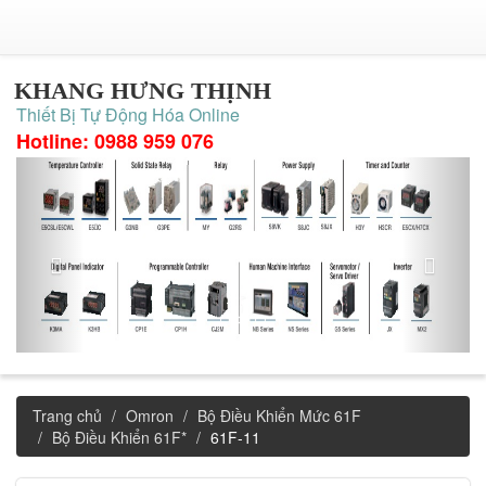
KHANG HƯNG THỊNH
Thiết Bị Tự Động Hóa Online
Hotline: 0988 959 076
Trang chủ
Omron
Bộ Điều Khiển Mức 61F
Bộ Điều Khiển 61F*
61F-11