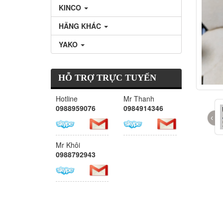
KINCO
HÃNG KHÁC
YAKO
HỖ TRỢ TRỰC TUYẾN
Hotline
Mr Thanh
0988959076
0984914346
‹
Mr Khôi
0988792943