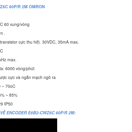
Z6C 60P/R 2M OMRON
C 60 xung/vòng
mm .
 transistor cực thu hở). 30VDC, 35mA max.
DC
kHz max.
đa: 6000 vòng/phút
ược cực và ngắn mạch ngõ ra
10 ~ 70oC
35% ~ 85%
29 IP50
VỀ ENCODER E6B2-CWZ6C 60P/R 2M: