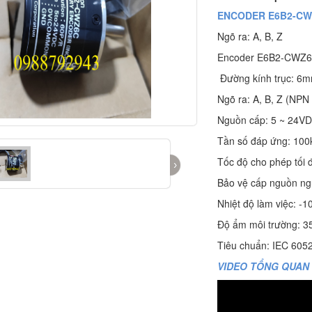
ENCODER E6B2-CW
Ngõ ra: A, B, Z
Encoder E6B2-CWZ6
Đường kính trục: 6
Ngõ ra: A, B, Z (NPN
Nguồn cấp: 5 ~ 24V
Tần số đáp ứng: 100
Tốc độ cho phép tối 
›
Bảo vệ cấp nguồn ng
Nhiệt độ làm việc: -
Độ ẩm môi trường: 
Tiêu chuẩn: IEC 605
VIDEO TỔNG QUAN 