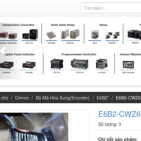
 chủ
Omron
Bộ Mã Hóa Xung(Encoder)
E6B2*
E6B2-CWZ6
E6B2-CWZ6
Số lượng: 3
Chi tiết sản phẩm: