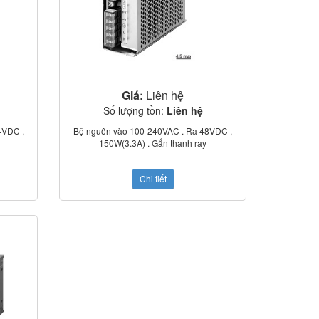
Giá:
Liên hệ
Số lượng tồn:
Liên hệ
4VDC ,
Bộ nguồn vào 100-240VAC . Ra 48VDC ,
150W(3.3A) . Gắn thanh ray
Chi tiết