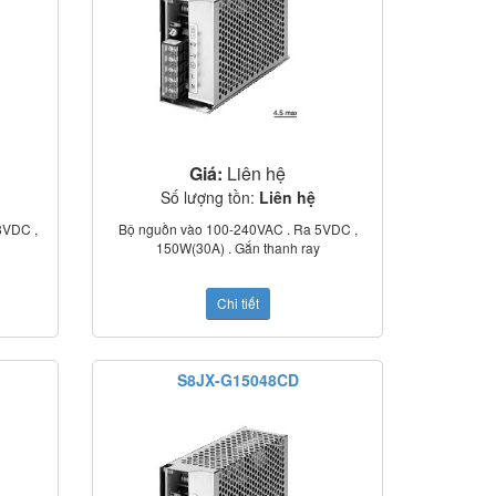
Giá:
Liên hệ
Số lượng tồn:
Liên hệ
8VDC ,
Bộ nguồn vào 100-240VAC . Ra 5VDC ,
150W(30A) . Gắn thanh ray
Chi tiết
S8JX-G15048CD