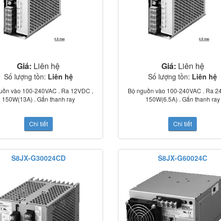
Giá:
Liên hệ
Giá:
Liên hệ
Số lượng tồn:
Liên hệ
Số lượng tồn:
Liên hệ
uồn vào 100-240VAC . Ra 12VDC ,
Bộ nguồn vào 100-240VAC . Ra 2
150W(13A) . Gắn thanh ray
150W(6.5A) . Gắn thanh ray
Chi tiết
Chi tiết
S8JX-G30024CD
S8JX-G60024C