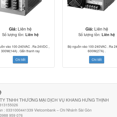
Giá:
Liên hệ
Giá:
Liên hệ
Số lượng tồn:
Liên hệ
Số lượng tồn:
Liên hệ
uồn vào 100-240VAC . Ra 24VDC ,
Bộ nguồn vào 100-240VAC . Ra 2
300W(14A) . Gắn thanh ray
600W(27A) .
Chi tiết
Chi tiết
ệ
TY TNHH THƯƠNG MẠI DỊCH VỤ KHANG HƯNG THỊNH
313155026
ản : 0331000441339 Vietcombank – Chi Nhánh Sài Gòn
 0988 959 076