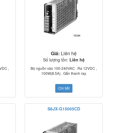
Giá:
Liên hệ
Số lượng tồn:
Liên hệ
VDC ,
Bộ nguồn vào 100-240VAC . Ra 12VDC ,
100W(8.5A) . Gắn thanh ray
Chi tiết
S8JX-G15005CD