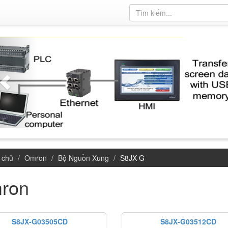
 chủ
Omron
Bộ Nguồn Xung
S8JX-G
ron
S8JX-G03505CD
S8JX-G03512CD