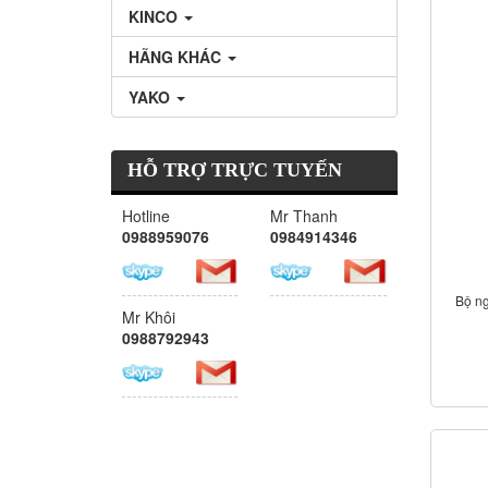
KINCO
HÃNG KHÁC
YAKO
HỖ TRỢ TRỰC TUYẾN
Hotline
Mr Thanh
0988959076
0984914346
Bộ n
Mr Khôi
0988792943