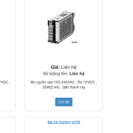
Giá:
Liên hệ
Số lượng tồn:
Liên hệ
2VDC ,
Bộ nguồn vào 100-240VAC . Ra 15VDC ,
35W(2.4A) . Gắn thanh ray
Chi tiết
S8JX-G05012CD