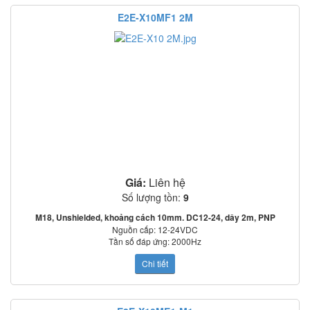
E2E-X10MF1 2M
Giá:
Liên hệ
Số lượng tồn:
9
M18, Unshielded, khoảng cách 10mm. DC12-24, dây 2m, PNP
Nguồn cấp: 12-24VDC
Tần số đáp ứng: 2000Hz
Mạch bảo vệ: Ngược cực cấp nguồn, quá áp tức thời, ngắn mạch ngõ ra
Chi tiết
o
o
Nhiệt độ làm việc: -25
C~70
C
Tiêu chuẩn: IEC60529: IP67
Review E2E-X10MF1 2M: