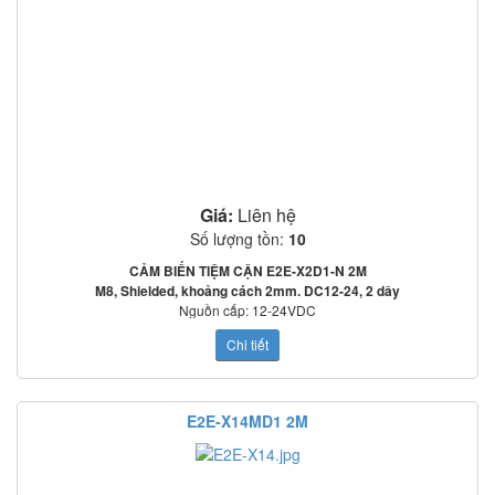
Giá:
Liên hệ
Số lượng tồn:
10
CẢM BIẾN TIỆM CẬN E2E-X2D1-N 2M
M8, Shielded, khoảng cách 2mm. DC12-24, 2 dây
Nguồn cấp: 12-24VDC
Tần số đáp ứng: 1500Hz
Chi tiết
Mạch bảo vệ: Ngược cực cấp nguồn, quá áp tức thời, ngắn mạch ngõ ra
o
o
Nhiệt độ làm việc: -25
C~70
C
Tiêu chuẩn: IEC60529: IP67
CÁCH ĐẤU DÂY CẢM BIẾN LOẠI 2 DÂY: E2E-X2D1-N 2M
E2E-X14MD1 2M