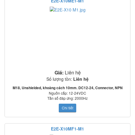
E2E-X10ME1-M1
Giá:
Liên hệ
Số lượng tồn:
Liên hệ
M18, Unshielded, khoảng cách 10mm. DC12-24, Connector, NPN
Nguồn cấp: 12-24VDC
Tần số đáp ứng: 2000Hz
Mạch bảo vệ: Ngược cực cấp nguồn, quá áp tức thời, ngắn mạch ngõ ra
Chi tiết
o
o
Nhiệt độ làm việc: -25
C~70
C
Tiêu chuẩn: IEC60529: IP67
E2E-X10MF1-M1