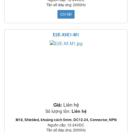
Tần số đáp ứng: 2000Hz
Mạch bảo vệ: Ngược cực cấp nguồn, quá áp tức thời, ngắn mạch ngõ ra
Chi tiết
o
o
Nhiệt độ làm việc: -25
C~70
C
Tiêu chuẩn: IEC60529: IP67
E2E-X5E1-M1
Giá:
Liên hệ
Số lượng tồn:
Liên hệ
M18, Shielded, khoảng cách 5mm. DC12-24, Connector, NPN
Nguồn cấp: 12-24VDC
Tần số đáp ứng: 2000Hz