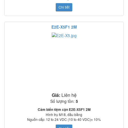
Mạch bảo vệ: Ngược cực cấp nguồn, quá áp tức thời, ngắn mạch ngõ ra
Chi tiết
o
o
Nhiệt độ làm việc: -25
C~70
C
Tiêu chuẩn: IEC60529: IP67
E2E-X5F1 2M
Giá:
Liên hệ
Số lượng tồn:
5
Cảm biến tiệm cận E2E-X5F1 2M
Hình trụ M18, đầu bằng
Nguồn cấp:
12 to 24 VDC (10 to 40 VDC)± 10%
Khoảng cách phát hiện: 5mm