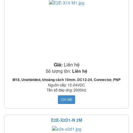
Giá:
Liên hệ
Số lượng tồn:
Liên hệ
M18, Unshielded, khoảng cách 10mm. DC12-24, Connector, PNP
Nguồn cấp: 12-24VDC
Tần số đáp ứng: 2000Hz
Mạch bảo vệ: Ngược cực cấp nguồn, quá áp tức thời, ngắn mạch ngõ ra
Chi tiết
o
o
Nhiệt độ làm việc: -25
C~70
C
Tiêu chuẩn: IEC60529: IP67
E2E-X2D1-N 2M