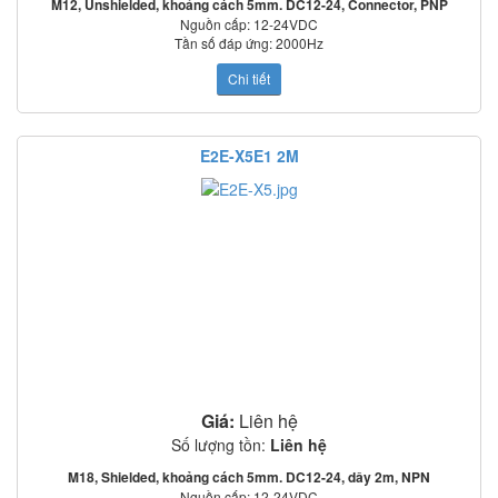
M12, Unshielded, khoảng cách 5mm. DC12-24, Connector, PNP
Nguồn cấp: 12-24VDC
Tần số đáp ứng: 2000Hz
Mạch bảo vệ: Ngược cực cấp nguồn, quá áp tức thời, ngắn mạch ngõ ra
Chi tiết
o
o
Nhiệt độ làm việc: -25
C~70
C
Tiêu chuẩn: IEC60529: IP67
E2E-X5E1 2M
Giá:
Liên hệ
Số lượng tồn:
Liên hệ
M18, Shielded, khoảng cách 5mm. DC12-24, dây 2m, NPN
Nguồn cấp: 12-24VDC