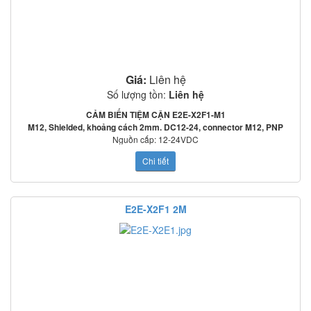
Giá:
Liên hệ
Số lượng tồn:
Liên hệ
CẢM BIẾN TIỆM CẬN E2E-X2F1-M1
M12, Shielded, khoảng cách 2mm. DC12-24, connector M12, PNP
Nguồn cấp: 12-24VDC
Tần số đáp ứng: 2000Hz
Chi tiết
Mạch bảo vệ: Ngược cực cấp nguồn, quá áp tức thời, ngắn mạch ngõ ra
o
o
Nhiệt độ làm việc: -25
C~70
C
Tiêu chuẩn: IEC60529: IP67
Cảm biến tiệp cận E2E-X2ME1 2M
E2E-X2F1 2M