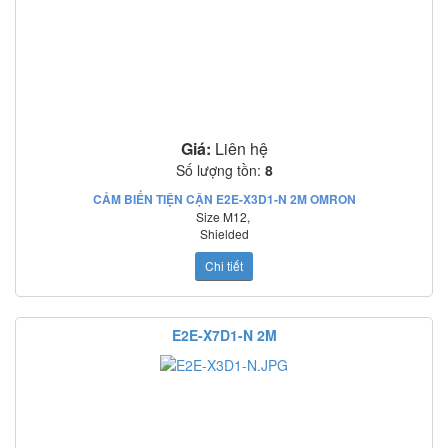
Giá:
Liên hệ
Số lượng tồn:
8
CẢM BIẾN TIỆN CẬN E2E-X3D1-N 2M OMRON
Size M12,
Shielded
Khoảng cách 3mm.
Chi tiết
Điện áp nguồn :DC12-24,
E2E-X3D1-N 2M thuộc loại cảm biến tiệm cận
2 dây
Nguồn cấp: 12-24VDC
Tần số đáp ứng: 1500Hz
E2E-X7D1-N 2M
Mạch bảo vệ: Ngược cực cấp nguồn, quá áp tức thời, ngắn mạch ngõ ra
o
o
Nhiệt độ làm việc: -25
C~70
C
Tiêu chuẩn: IEC60529: IP67
Cách dấu dây cảm biến tiệm cận loại 2 dây, E2E-X3D1-N 2M: