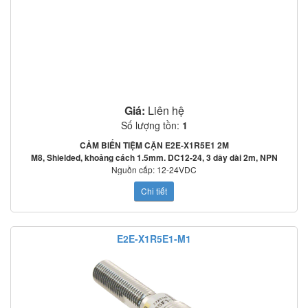
– Đai ốc: Thép không gỉ (SUS303)
– Bề mặt cảm biến: nhựa ABS chịu nhiệt
HƯỚNG DẪN ĐẤU DÂY CẢM BIẾN TIỆM CẬN E2E-S05S12-WC-C1
2M
Giá:
Liên hệ
Số lượng tồn:
1
CẢM BIẾN TIỆM CẬN E2E-X1R5E1 2M
M8, Shielded, khoảng cách 1.5mm. DC12-24, 3 dây dài 2m, NPN
Nguồn cấp: 12-24VDC
Tần số đáp ứng: 2000Hz
Chi tiết
Mạch bảo vệ: Ngược cực cấp nguồn, quá áp tức thời, ngắn mạch ngõ ra
o
o
Nhiệt độ làm việc: -25
C~70
C
Tiêu chuẩn: IEC60529: IP67
Hướng dẫn đấu dây Cảm biến tiệm cận PNP OMRON E2E-X1R5F1
E2E-X1R5E1-M1
2M: