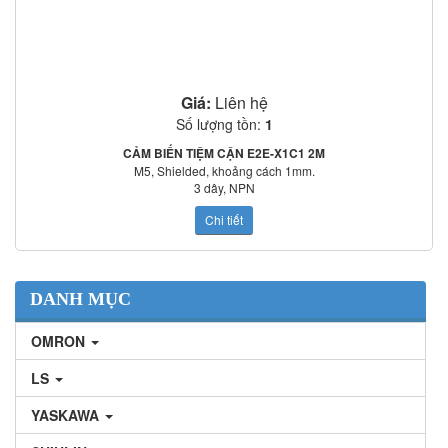
Giá:
Liên hệ
Số lượng tồn:
1
CẢM BIẾN TIỆM CẬN E2E-X1C1 2M
M5, Shielded, khoảng cách 1mm.
3 dây, NPN
Nguồn cấp: 12-24VDC
Chi tiết
Tần số đáp ứng: 2000Hz
Mạch bảo vệ: Ngược cực cấp nguồn, quá áp tức thời, ngắn mạch ngõ ra
o
o
Nhiệt độ làm việc: -25
C~70
C
Tiêu chuẩn: IEC60529: IP67
Cảm biến tiệm cận E2E-S05S12-WC-C1 2M
DANH MỤC
OMRON
LS
YASKAWA