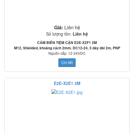
Giá:
Liên hệ
Số lượng tồn:
Liên hệ
CẢM BIẾN TIỆM CẬN E2E-X2F1 2M
M12, Shielded, khoảng cách 2mm. DC12-24, 3 dây dài 2m, PNP
Nguồn cấp: 12-24VDC
Tần số đáp ứng: 2000Hz
Chi tiết
Mạch bảo vệ: Ngược cực cấp nguồn, quá áp tức thời, ngắn mạch ngõ ra
o
o
Nhiệt độ làm việc: -25
C~70
C
Tiêu chuẩn: IEC60529: IP67
E2E-X5F1 2M và mạch tạo độ trễ:
E2E-X2E1 2M