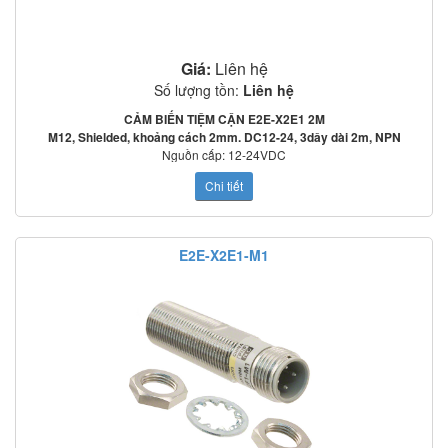
Giá:
Liên hệ
Số lượng tồn:
Liên hệ
CẢM BIẾN TIỆM CẬN E2E-X2E1 2M
M12, Shielded, khoảng cách 2mm. DC12-24, 3dây dài 2m, NPN
Nguồn cấp: 12-24VDC
Tần số đáp ứng: 2000Hz
Chi tiết
Mạch bảo vệ: Ngược cực cấp nguồn, quá áp tức thời, ngắn mạch ngõ ra
o
o
Nhiệt độ làm việc: -25
C~70
C
Tiêu chuẩn: IEC60529: IP67
Cảm biến tiệp cận E2E-X2ME1 2M:
E2E-X2E1-M1