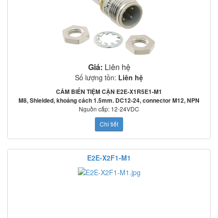
Giá:
Liên hệ
Số lượng tồn:
Liên hệ
CẢM BIẾN TIỆM CẬN E2E-X1R5E1-M1
M8, Shielded, khoảng cách 1.5mm. DC12-24, connector M12, NPN
Nguồn cấp: 12-24VDC
Tần số đáp ứng: 2000Hz
Chi tiết
Mạch bảo vệ: Ngược cực cấp nguồn, quá áp tức thời, ngắn mạch ngõ ra
o
o
Nhiệt độ làm việc: -25
C~70
C
Tiêu chuẩn: IEC60529: IP67
Hướng dẫn đấu dây Cảm biến tiệm cận PNP OMRON E2E-X5ME1 2M
E2E-X2F1-M1