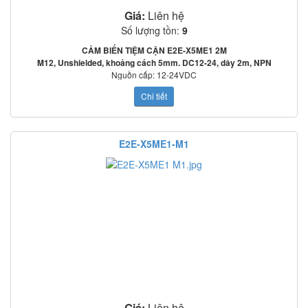
Giá:
Liên hệ
Số lượng tồn:
9
CẢM BIẾN TIỆM CẬN E2E-X5ME1 2M
M12, Unshielded, khoảng cách 5mm. DC12-24, dây 2m, NPN
Nguồn cấp: 12-24VDC
Tần số đáp ứng: 2000Hz
Chi tiết
Mạch bảo vệ: Ngược cực cấp nguồn, quá áp tức thời, ngắn mạch ngõ ra
o
o
Nhiệt độ làm việc: -25
C~70
C
Tiêu chuẩn: IEC60529: IP67
HƯỚNG DẪN ĐẤU NỐI E2E-X5ME1 2M:
E2E-X5ME1-M1
Giá:
Liên hệ