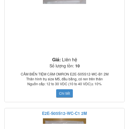
Giá:
Liên hệ
Số lượng tồn:
10
CẢM BIẾN TIỆM CẬM OMRON E2E-S05S12-WC-B1 2M
Thân hình trụ size M5, đầu bằng, có ren trên thân
Nguồn cấp:
12 to 30 VDC (10 to 40 VDC)± 10%
Khoảng cách phát hiện: 1,2 mm
Chi tiết
Vật phát hiện chuẩn: 4 × 4 × 1 mm
Tần số đáp ứng: 4 kHz
Ngõ ra: PNP-NO
Tính năng bảo vệ: Shock điện, ngắn mạch
E2E-S05S12-WC-C1 2M
Đấu nối: Cáp liền 2m, DC 3 dây
Có led báo trạng thái
Tiêu chuẩn IP67
Vật liệu