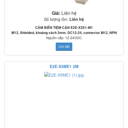
Giá:
Liên hệ
Số lượng tồn:
Liên hệ
CẢM BIẾN TIỆM CẬN E2E-X2E1-M1
M12, Shielded, khoảng cách 2mm. DC12-24, connector M12, NPN
Nguồn cấp: 12-24VDC
Tần số đáp ứng: 2000Hz
Chi tiết
Mạch bảo vệ: Ngược cực cấp nguồn, quá áp tức thời, ngắn mạch ngõ ra
o
o
Nhiệt độ làm việc: -25
C~70
C
Tiêu chuẩn: IEC60529: IP67
HƯỚNG DẪN ĐẤU DÂY:
E2E-X5ME1 2M