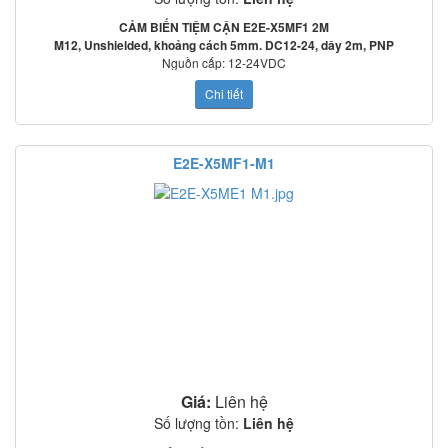
CẢM BIẾN TIỆM CẬN E2E-X5MF1 2M
M12, Unshielded, khoảng cách 5mm. DC12-24, dây 2m, PNP
Nguồn cấp: 12-24VDC
Tần số đáp ứng: 2000Hz
Chi tiết
Mạch bảo vệ: Ngược cực cấp nguồn, quá áp tức thời, ngắn mạch ngõ ra
o
o
Nhiệt độ làm việc: -25
C~70
C
Tiêu chuẩn: IEC60529: IP67
HƯỚNG DẪN ĐẤU DÂY:
E2E-X5MF1-M1
Giá:
Liên hệ
Số lượng tồn:
Liên hệ