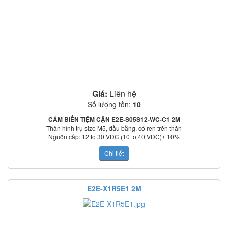
– Vỏ: Thép không gỉ (SUS303) / đồng mạ niken
– Đai ốc: Thép không gỉ (SUS303)
– Bề mặt cảm biến: nhựa ABS chịu nhiệt
HƯỚNG DẪN ĐẤU DÂY E2E-S05S12-WC-B1 2M:
Giá:
Liên hệ
Số lượng tồn:
10
CẢM BIẾN TIỆM CẬN E2E-S05S12-WC-C1 2M
Thân hình trụ size M5, đầu bằng, có ren trên thân
Nguồn cấp:
12 to 30 VDC (10 to 40 VDC)± 10%
Khoảng cách phát hiện: 1,2 mm
Chi tiết
Vật phát hiện chuẩn: 4 × 4 × 1 mm
Tần số đáp ứng: 4 kHz
Ngõ ra: NPN-NO
Tính năng bảo vệ: Shock điện, ngắn mạch
E2E-X1R5E1 2M
Đấu nối: Cáp liền 2m, DC 3 dây
Có led báo trạng thái
Tiêu chuẩn IP67
Vật liệu
– Vỏ: Thép không gỉ (SUS303) / đồng mạ niken