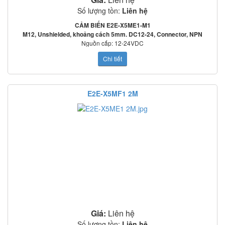
Số lượng tồn:
Liên hệ
CẢM BIẾN E2E-X5ME1-M1
M12, Unshielded, khoảng cách 5mm. DC12-24, Connector, NPN
Nguồn cấp: 12-24VDC
Tần số đáp ứng: 2000Hz
Chi tiết
Mạch bảo vệ: Ngược cực cấp nguồn, quá áp tức thời, ngắn mạch ngõ ra
o
o
Nhiệt độ làm việc: -25
C~70
C
Tiêu chuẩn: IEC60529: IP67
HƯỚNG DẪN ĐẤU DÂY CẢM BIẾN TIỆM CẬN E2E-X5ME1 2M:
E2E-X5MF1 2M
Giá:
Liên hệ
Số lượng tồn:
Liên hệ