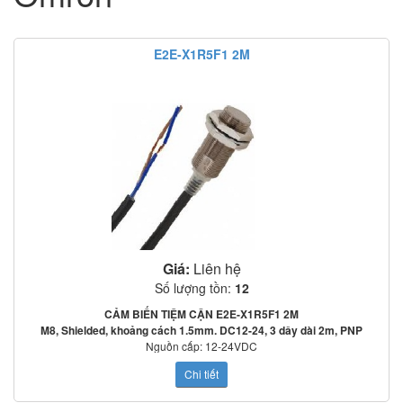
E2E-X1R5F1 2M
Giá:
Liên hệ
Số lượng tồn:
12
CẢM BIẾN TIỆM CẬN E2E-X1R5F1 2M
M8, Shielded, khoảng cách 1.5mm. DC12-24, 3 dây dài 2m, PNP
Nguồn cấp: 12-24VDC
Tần số đáp ứng: 2000Hz
Chi tiết
Mạch bảo vệ: Ngược cực cấp nguồn, quá áp tức thời, ngắn mạch ngõ ra
o
o
Nhiệt độ làm việc: -25
C~70
C