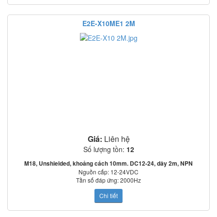
E2E-X10ME1 2M
Giá:
Liên hệ
Số lượng tồn:
12
M18, Unshielded, khoảng cách 10mm. DC12-24, dây 2m, NPN
Nguồn cấp: 12-24VDC
Tần số đáp ứng: 2000Hz
Mạch bảo vệ: Ngược cực cấp nguồn, quá áp tức thời, ngắn mạch ngõ ra
Chi tiết
o
o
Nhiệt độ làm việc: -25
C~70
C
Tiêu chuẩn: IEC60529: IP67
REVIEW E2E-X10ME1 2M: