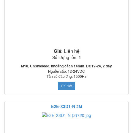
Giá:
Liên hệ
Số lượng tồn:
1
M18, UnShielded, khoảng cách 14mm. DC12-24, 2 dây
Nguồn cấp: 12-24VDC
Tần số đáp ứng: 1500Hz
Mạch bảo vệ: Ngược cực cấp nguồn, quá áp tức thời, ngắn mạch ngõ ra
Chi tiết
o
o
Nhiệt độ làm việc: -25
C~70
C
Tiêu chuẩn: IEC60529: IP67
E2E-X3D1-N 2M