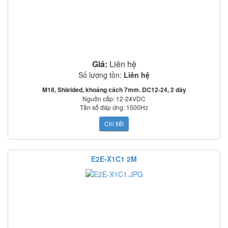
Giá:
Liên hệ
Số lượng tồn:
Liên hệ
M18, Shielded, khoảng cách 7mm. DC12-24, 2 dây
Nguồn cấp: 12-24VDC
Tần số đáp ứng: 1500Hz
Mạch bảo vệ: Ngược cực cấp nguồn, quá áp tức thời, ngắn mạch ngõ ra
Chi tiết
o
o
Nhiệt độ làm việc: -25
C~70
C
Tiêu chuẩn: IEC60529: IP67
E2E-X1C1 2M