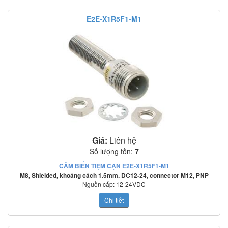
Tiêu chuẩn: IEC60529: IP67
HƯỚNG DẪN ĐẤU NỐI E2E-X1R5F1 2M:
E2E-X1R5F1-M1
Giá:
Liên hệ
Số lượng tồn:
7
CẢM BIẾN TIỆM CẬN E2E-X1R5F1-M1
M8, Shielded, khoảng cách 1.5mm. DC12-24, connector M12, PNP
Nguồn cấp: 12-24VDC
Tần số đáp ứng: 2000Hz
Chi tiết
Mạch bảo vệ: Ngược cực cấp nguồn, quá áp tức thời, ngắn mạch ngõ ra
o
o
Nhiệt độ làm việc: -25
C~70
C
Tiêu chuẩn: IEC60529: IP67
Cảm biến tiệm cận OMRON E2E-X1R5F1 2M :