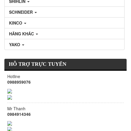
SHIHLIN
SCHNEIDER
KINCO
HÃNG KHÁC
YAKO
HỖ TRỢ TRỰC TUYẾN
Hotline
0988959076
Mr Thanh
0984914346