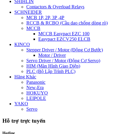
SHIHLIN
Contactors & Overload Relays
SCHNEIDER
MCB 1P, 2P, 3P ,4P
RCCB & RCBO (Cầu dao chống dòng rò)
MCCB
MCCB Easypact EZC 100
Easypact EZCV250 ELCB
KINCO
Stepper Driver / Motor (Động Cơ Bước)
Motor / Driver
Servo Driver / Motor (Động Cơ Servo)
HIM (Màn Hình Giao Diện)
PLC (Bộ Lập Trình PLC)
Hãng Khác
Panasonic
New-Era
HOKUYO
LEIPOLE
YAKO
Servo
Hỗ trợ trực tuyến
Hotline