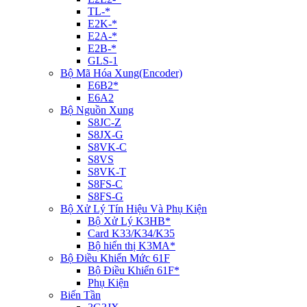
TL-*
E2K-*
E2A-*
E2B-*
GLS-1
Bộ Mã Hóa Xung(Encoder)
E6B2*
E6A2
Bộ Nguồn Xung
S8JC-Z
S8JX-G
S8VK-C
S8VS
S8VK-T
S8FS-C
S8FS-G
Bộ Xử Lý Tín Hiệu Và Phụ Kiện
Bộ Xử Lý K3HB*
Card K33/K34/K35
Bộ hiển thị K3MA*
Bộ Điều Khiển Mức 61F
Bộ Điều Khiển 61F*
Phụ Kiện
Biến Tần