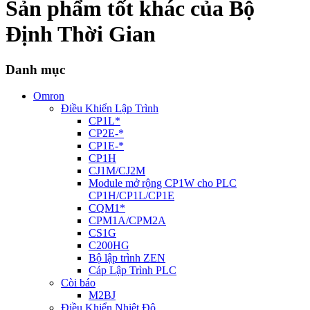
Sản phẩm tốt khác của Bộ
Định Thời Gian
Danh mục
Omron
Điều Khiển Lập Trình
CP1L*
CP2E-*
CP1E-*
CP1H
CJ1M/CJ2M
Module mở rộng CP1W cho PLC
CP1H/CP1L/CP1E
CQM1*
CPM1A/CPM2A
CS1G
C200HG
Bộ lập trình ZEN
Cáp Lập Trình PLC
Còi báo
M2BJ
Điều Khiển Nhiệt Độ