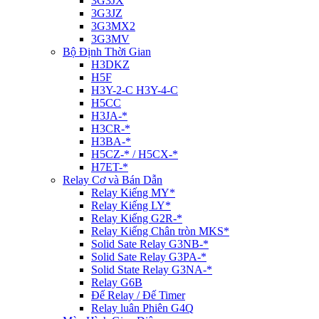
3G3JX
3G3JZ
3G3MX2
3G3MV
Bộ Định Thời Gian
H3DKZ
H5F
H3Y-2-C H3Y-4-C
H5CC
H3JA-*
H3CR-*
H3BA-*
H5CZ-* / H5CX-*
H7ET-*
Relay Cơ và Bán Dẫn
Relay Kiếng MY*
Relay Kiếng LY*
Relay Kiếng G2R-*
Relay Kiếng Chân tròn MKS*
Solid Sate Relay G3NB-*
Solid Sate Relay G3PA-*
Solid State Relay G3NA-*
Relay G6B
Đế Relay / Đế Timer
Relay luân Phiên G4Q