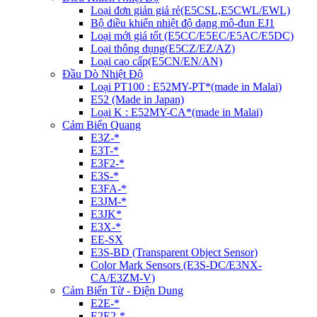
Loại đơn giản giá rẻ(E5CSL,E5CWL/EWL)
Bộ điều khiển nhiệt độ dạng mô-đun EJ1
Loại mới giá tốt (E5CC/E5EC/E5AC/E5DC)
Loại thông dụng(E5CZ/EZ/AZ)
Loại cao cấp(E5CN/EN/AN)
Đầu Dò Nhiệt Độ
Loại PT100 : E52MY-PT*(made in Malai)
E52 (Made in Japan)
Loại K : E52MY-CA*(made in Malai)
Cảm Biến Quang
E3Z-*
E3T-*
E3F2-*
E3S-*
E3FA-*
E3JM-*
E3JK*
E3X-*
EE-SX
E3S-BD (Transparent Object Sensor)
Color Mark Sensors (E3S-DC/E3NX-
CA/E3ZM-V)
Cảm Biến Từ - Điện Dung
E2E-*
E2E2-*