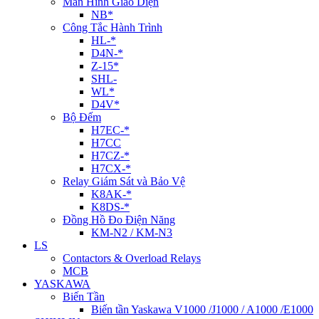
Màn Hình Giao Diện
NB*
Công Tắc Hành Trình
HL-*
D4N-*
Z-15*
SHL-
WL*
D4V*
Bộ Đếm
H7EC-*
H7CC
H7CZ-*
H7CX-*
Relay Giám Sát và Bảo Vệ
K8AK-*
K8DS-*
Đồng Hồ Đo Điện Năng
KM-N2 / KM-N3
LS
Contactors & Overload Relays
MCB
YASKAWA
Biến Tần
Biến tần Yaskawa V1000 /J1000 / A1000 /E1000