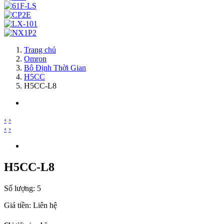
Trang chủ
Omron
Bộ Định Thời Gian
H5CC
H5CC-L8
‹
›
‹
›
H5CC-L8
Số lượng: 5
Giá tiền: Liên hệ