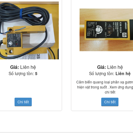
Giá:
Liên hệ
Giá:
Liên hệ
Số lượng tồn:
5
Số lượng tồn:
Liên hệ
Cảm biến quang loại phản xạ gươn
hiện vật trong suốt . Xem ứng dụng
chi tiết
15 câu hỏi
Nguồn cấp: 12~24VDC ±10
Chi tiết
Chi tiết
Khoảng cách phát hiện 0,1~2m ( s
gương E39-R1S)
huyên sâu
Vật cảm biến nhỏ nhất: 30m
Nguồn sáng: Infrared LED (880
ề c
ảm biến
Ngõ ra NPN dòng chịu tải 80
Thời gian đáp ứng: 1ms Max
Ánh sáng môi trường: Đèn huỳnh 