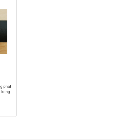
g phát
 trong
%
ử dung
m
 nm)
mA
.
quang: