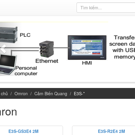
 chủ
Omron
Cảm Biến Quang
E3S-*
ron
E3S-GS3E4 2M
E3S-R2E4 2M