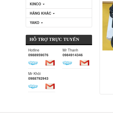
KINCO
HÃNG KHÁC
YAKO
HỖ TRỢ TRỰC TUYẾN
Hotline
Mr Thanh
0988959076
0984914346
Mr Khôi
0988792943
c
v