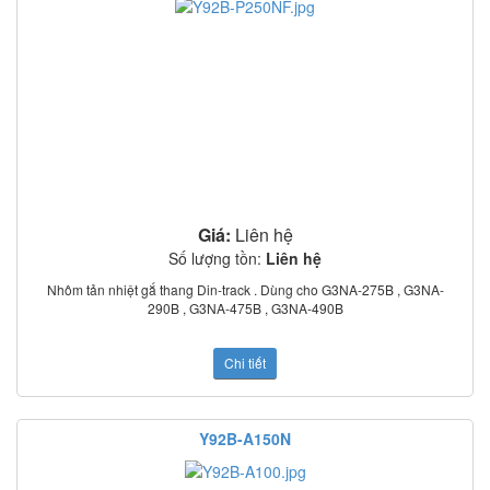
Giá:
Liên hệ
Số lượng tồn:
Liên hệ
Nhôm tản nhiệt gắ thang Din-track . Dùng cho G3NA-275B , G3NA-
290B , G3NA-475B , G3NA-490B
Chi tiết
Y92B-A150N