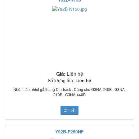
Giá:
Liên hệ
Số lượng tồn:
Liên hệ
Nhôm tản nhiệt gắ thang Din-track . Dùng cho G3NA-240B , G3NA-
210B , G3NA-440B
Chi tiết
Y92B-P250NF