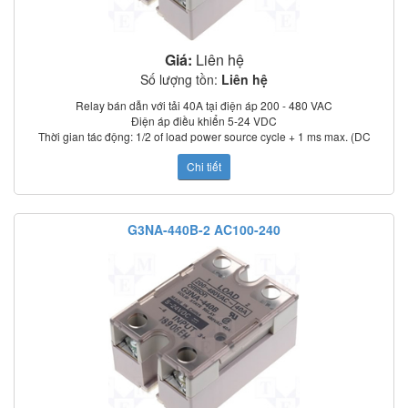
Giá:
Liên hệ
Số lượng tồn:
Liên hệ
Relay bán dẫn với tải 40A tại điện áp 200 - 480 VAC
Điện áp điều khiển 5-24 VDC
Thời gian tác động: 1/2 of load power source cycle + 1 ms max. (DC
input); 3/2 of load power source cycle + 1 ms max. (AC input)
Chi tiết
Dòng rò: 5 mA max. (at 100 VAC); 0 mA max. (at 200 VAC)
Điện trở cách điện: 100 MΩ min. (at 500 VDC)
Nhiệt độ làm việc: –30°C to 80°C
Chỉ thị trạng thái: LED
G3NA-440B-2 AC100-240
Có nắp che bảo vệ
Tiêu chuẩn: UL, CSA, TUV (model –UTU)