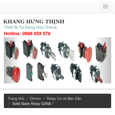
KHANG HƯNG THỊNH
Thiết Bị Tự Động Hóa Online
Hotline: 0988 959 076
Trang chủ
Omron
Relay Cơ và Bán Dẫn
Solid State Relay G3NA-*