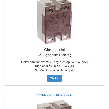
Giá:
Liên hệ
Số lượng tồn:
Liên hệ
Relay bán dẫn với tải 20A tại điện áp 24 - 240 VAC
Điện áp điều khiển 5-24 VDC
Nguồn cấp cho tải: AC output
Điện áp tải định mức: 200 VAC
Chi tiết
Dòng tải định mức: 20.0 A
Thời gian tác động: 1/2 of load power source cycle + 1 ms max. (DC
input); 3/2 of load power source cycle + 1 ms max. (AC input)
Dòng rò: 5 mA max. (at 100 VAC); 0 mA max. (at 200 VAC)
G3NA-220B AC200-240
Điện trở cách điện: 100 MΩ min. (at 500 VDC)
Nhiệt độ làm việc: –30°C to 80°C
Chỉ thị trạng thái: LED
Có nắp che bảo vệ