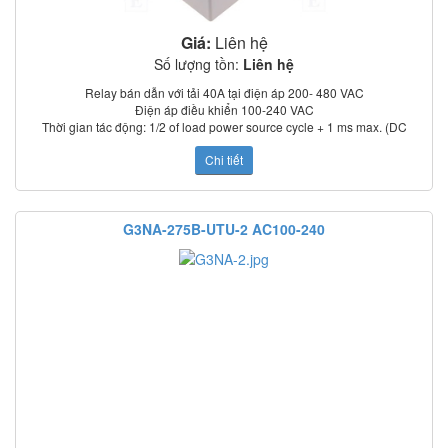
Giá:
Liên hệ
Số lượng tồn:
Liên hệ
Relay bán dẫn với tải 40A tại điện áp 200- 480 VAC
Điện áp điều khiển 100-240 VAC
Thời gian tác động: 1/2 of load power source cycle + 1 ms max. (DC
input); 3/2 of load power source cycle + 1 ms max. (AC input)
Chi tiết
Dòng rò: 5 mA max. (at 100 VAC); 0 mA max. (at 200 VAC)
Điện trở cách điện: 100 MΩ min. (at 500 VDC)
Nhiệt độ làm việc: –30°C to 80°C
Chỉ thị trạng thái: LED
G3NA-275B-UTU-2 AC100-240
Có nắp che bảo vệ
Tiêu chuẩn: UL, CSA, TUV (model –UTU)