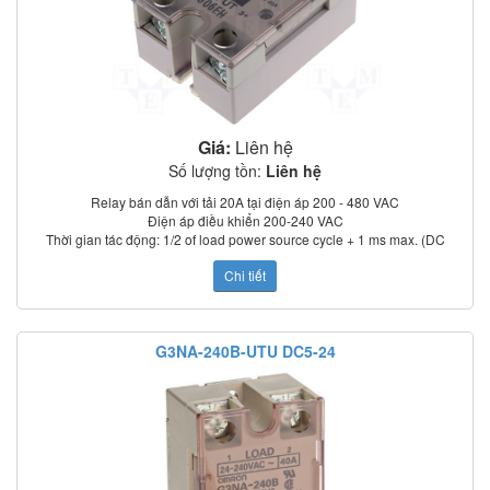
G3NA-240B AC200-240 BY OMZ
G3NA-240B DC5-24 BY OMZ
G3NA-240B-1 DC5-24 BY OMZ
G3NA-240B-UTU DC5-24 BY OMZ
G3NA-250B-UTU DC5-24
G3NA-275B-UTU-2 AC100-240
G3NA-275B-UTU-2 DC5-24
G3NA-290B-UTU-2 DC5-24
Giá:
Liên hệ
G3NA-410B AC110-240
Số lượng tồn:
Liên hệ
G3NA-410B DC5-24
G3NA-420B DC5-24
Relay bán dẫn với tải 20A tại điện áp 200 - 480 VAC
G3NA-420B-UTU DC5-24
Điện áp điều khiển 200-240 VAC
G3NA-425B-2 DC5-24
Thời gian tác động: 1/2 of load power source cycle + 1 ms max. (DC
G3NA-440B-2 AC100-240
input); 3/2 of load power source cycle + 1 ms max. (AC input)
G3NA-440B-2 DC5-24
Chi tiết
Dòng rò: 5 mA max. (at 100 VAC); 0 mA max. (at 200 VAC)
G3NA-440B-UTU-2 AC100-240
Điện trở cách điện: 100 MΩ min. (at 500 VDC)
G3NA-440B-UTU-2 DC5-24
Nhiệt độ làm việc: –30°C to 80°C
G3NA-450B-2 DC5-24
Chỉ thị trạng thái: LED
G3NA-475B-UTU-2 DC5-24
G3NA-240B-UTU DC5-24
Có nắp che bảo vệ
G3NA-490B-UTU-2 AC100-240
Tiêu chuẩn: UL, CSA, TUV (model –UTU)
G3NA-490B-UTU-2 DC5-24
G3NA-D210B AC100-240
G3NA-D210B DC5-24
G3NA-D210B-UTU DC5-24