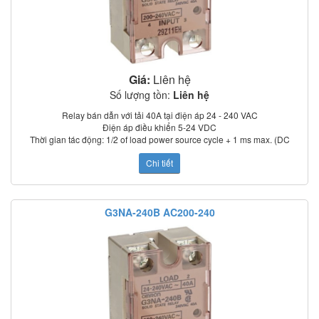
Giá:
Liên hệ
Số lượng tồn:
Liên hệ
Relay bán dẫn với tải 40A tại điện áp 24 - 240 VAC
Điện áp điều khiển 5-24 VDC
Thời gian tác động: 1/2 of load power source cycle + 1 ms max. (DC
input); 3/2 of load power source cycle + 1 ms max. (AC input)
Chi tiết
Dòng rò: 5 mA max. (at 100 VAC); 0 mA max. (at 200 VAC)
Điện trở cách điện: 100 MΩ min. (at 500 VDC)
Nhiệt độ làm việc: –30°C to 80°C
Chỉ thị trạng thái: LED
G3NA-240B AC200-240
Có nắp che bảo vệ
Tiêu chuẩn: UL, CSA, TUV (model –UTU)