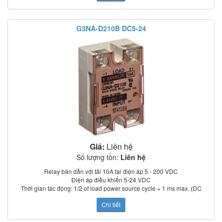
Điện trở cách điện: 100 MΩ min. (at 500 VDC)
Nhiệt độ làm việc: –30°C to 80°C
Chỉ thị trạng thái: LED
G3NA-D210B DC5-24
Có nắp che bảo vệ
Tiêu chuẩn: UL, CSA, TUV (model –UTU)
Giá:
Liên hệ
Số lượng tồn:
Liên hệ
Relay bán dẫn với tải 10A tại điện áp 5 - 200 VDC
Điện áp điều khiển 5-24 VDC
Thời gian tác động: 1/2 of load power source cycle + 1 ms max. (DC
input); 3/2 of load power source cycle + 1 ms max. (AC input)
Chi tiết
Dòng rò: 5 mA max. (at 100 VAC); 0 mA max. (at 200 VAC)
Điện trở cách điện: 100 MΩ min. (at 500 VDC)
Nhiệt độ làm việc: –30°C to 80°C