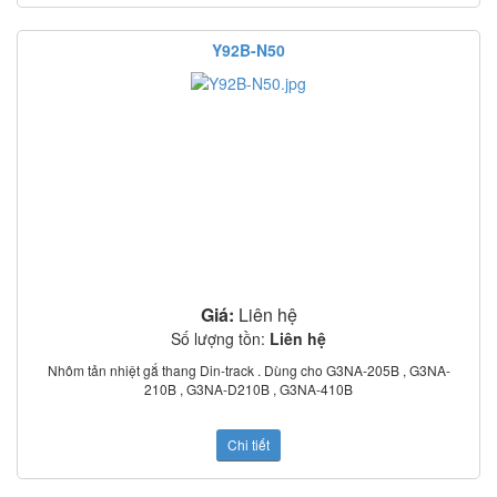
Nhiệt độ làm việc: –30°C to 80°C
Chỉ thị trạng thái: LED
Y92B-N50
Có nắp che bảo vệ
Tiêu chuẩn: UL, CSA, TUV (model –UTU)
Giá:
Liên hệ
Số lượng tồn:
Liên hệ
Nhôm tản nhiệt gắ thang Din-track . Dùng cho G3NA-205B , G3NA-
210B , G3NA-D210B , G3NA-410B
Chi tiết