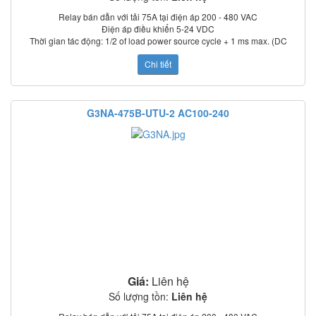
Relay bán dẫn với tải 75A tại điện áp 200 - 480 VAC
Điện áp điều khiển 5-24 VDC
Thời gian tác động: 1/2 of load power source cycle + 1 ms max. (DC
input); 3/2 of load power source cycle + 1 ms max. (AC input)
Chi tiết
Dòng rò: 5 mA max. (at 100 VAC); 0 mA max. (at 200 VAC)
Điện trở cách điện: 100 MΩ min. (at 500 VDC)
Nhiệt độ làm việc: –30°C to 80°C
Chỉ thị trạng thái: LED
G3NA-475B-UTU-2 AC100-240
Có nắp che bảo vệ
Tiêu chuẩn: UL, CSA, TUV (model –UTU)
Giá:
Liên hệ
Số lượng tồn:
Liên hệ