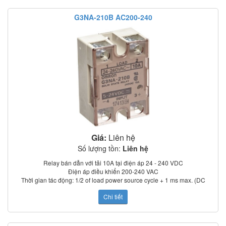
Chỉ thị trạng thái: LED
G3NA-210B AC200-240
Có nắp che bảo vệ
Tiêu chuẩn: UL, CSA, TUV (model –UTU)
Giá:
Liên hệ
Số lượng tồn:
Liên hệ
Relay bán dẫn với tải 10A tại điện áp 24 - 240 VDC
Điện áp điều khiển 200-240 VAC
Thời gian tác động: 1/2 of load power source cycle + 1 ms max. (DC
input); 3/2 of load power source cycle + 1 ms max. (AC input)
Chi tiết
Dòng rò: 5 mA max. (at 100 VAC); 0 mA max. (at 200 VAC)
Điện trở cách điện: 100 MΩ min. (at 500 VDC)
Nhiệt độ làm việc: –30°C to 80°C
Chỉ thị trạng thái: LED