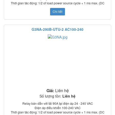
Thời gian tác động: 1/2 of load power source cycle + 1 ms max. (DC
input); 3/2 of load power source cycle + 1 ms max. (AC input)
Chi tiết
Dòng rò: 5 mA max. (at 100 VAC); 0 mA max. (at 200 VAC)
Điện trở cách điện: 100 MΩ min. (at 500 VDC)
Nhiệt độ làm việc: –30°C to 80°C
Chỉ thị trạng thái: LED
G3NA-290B-UTU-2 AC100-240
Có nắp che bảo vệ
Tiêu chuẩn: UL, CSA, TUV (model –UTU)
Giá:
Liên hệ
Số lượng tồn:
Liên hệ
Relay bán dẫn với tải 90A tại điện áp 24 - 240 VAC
Điện áp điều khiển 100-240 VAC
Thời gian tác động: 1/2 of load power source cycle + 1 ms max. (DC