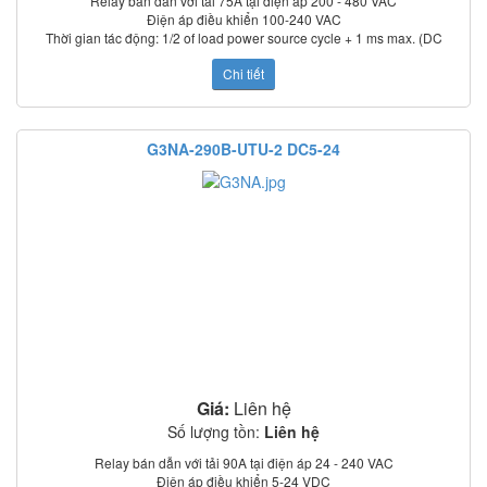
Relay bán dẫn với tải 75A tại điện áp 200 - 480 VAC
Điện áp điều khiển 100-240 VAC
Thời gian tác động: 1/2 of load power source cycle + 1 ms max. (DC
input); 3/2 of load power source cycle + 1 ms max. (AC input)
Chi tiết
Dòng rò: 5 mA max. (at 100 VAC); 0 mA max. (at 200 VAC)
Điện trở cách điện: 100 MΩ min. (at 500 VDC)
Nhiệt độ làm việc: –30°C to 80°C
Chỉ thị trạng thái: LED
G3NA-290B-UTU-2 DC5-24
Có nắp che bảo vệ
Tiêu chuẩn: UL, CSA, TUV (model –UTU)
Giá:
Liên hệ
Số lượng tồn:
Liên hệ
Relay bán dẫn với tải 90A tại điện áp 24 - 240 VAC
Điện áp điều khiển 5-24 VDC