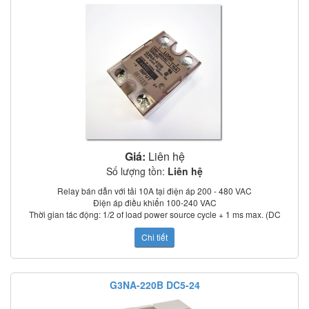
Tiêu chuẩn: UL, CSA, TUV (model –UTU)
Giá:
Liên hệ
Số lượng tồn:
Liên hệ
Relay bán dẫn với tải 10A tại điện áp 200 - 480 VAC
Điện áp điều khiển 100-240 VAC
Thời gian tác động: 1/2 of load power source cycle + 1 ms max. (DC
input); 3/2 of load power source cycle + 1 ms max. (AC input)
Chi tiết
Dòng rò: 5 mA max. (at 100 VAC); 0 mA max. (at 200 VAC)
Điện trở cách điện: 100 MΩ min. (at 500 VDC)
Nhiệt độ làm việc: –30°C to 80°C
Chỉ thị trạng thái: LED
G3NA-220B DC5-24
Có nắp che bảo vệ
Tiêu chuẩn: UL, CSA, TUV (model –UTU)