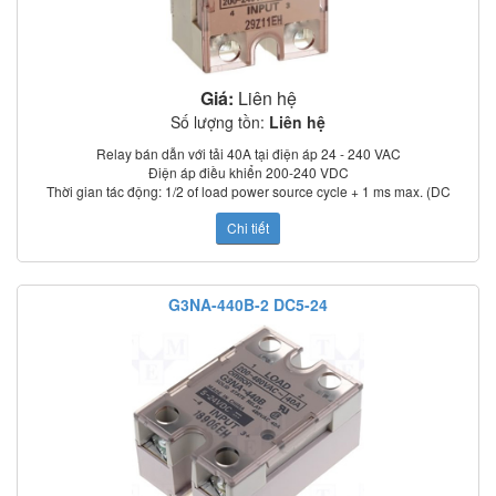
Giá:
Liên hệ
Số lượng tồn:
Liên hệ
Relay bán dẫn với tải 40A tại điện áp 24 - 240 VAC
Điện áp điều khiển 200-240 VDC
Thời gian tác động: 1/2 of load power source cycle + 1 ms max. (DC
input); 3/2 of load power source cycle + 1 ms max. (AC input)
Chi tiết
Dòng rò: 5 mA max. (at 100 VAC); 0 mA max. (at 200 VAC)
Điện trở cách điện: 100 MΩ min. (at 500 VDC)
Nhiệt độ làm việc: –30°C to 80°C
Chỉ thị trạng thái: LED
G3NA-440B-2 DC5-24
Có nắp che bảo vệ
Tiêu chuẩn: UL, CSA, TUV (model –UTU)