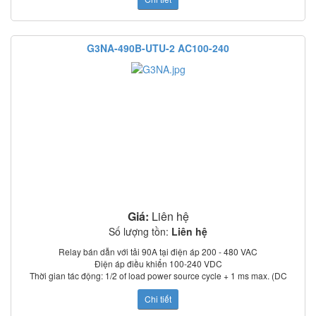
Điện trở cách điện: 100 MΩ min. (at 500 VDC)
Nhiệt độ làm việc: –30°C to 80°C
Chỉ thị trạng thái: LED
G3NA-490B-UTU-2 AC100-240
Có nắp che bảo vệ
Tiêu chuẩn: UL, CSA, TUV (model –UTU)
Giá:
Liên hệ
Số lượng tồn:
Liên hệ
Relay bán dẫn với tải 90A tại điện áp 200 - 480 VAC
Điện áp điều khiển 100-240 VDC
Thời gian tác động: 1/2 of load power source cycle + 1 ms max. (DC
input); 3/2 of load power source cycle + 1 ms max. (AC input)
Chi tiết
Dòng rò: 5 mA max. (at 100 VAC); 0 mA max. (at 200 VAC)
Điện trở cách điện: 100 MΩ min. (at 500 VDC)