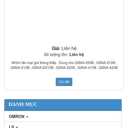
Giá:
Liên hệ
Số lượng tồn:
Liên hệ
Nhôm tản loại giá thàng thấp . Dùng cho G3NA-205B , G3NA-210B ,
G3NA-210B , G3NA-D210B , G3NA-220B , G3NA-410B , G3NA-420B
Chi tiết
DANH MỤC
OMRON
LS