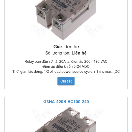
Giá:
Liên hệ
Số lượng tồn:
Liên hệ
Relay bán dẫn với tải 20A tại điện áp 200 - 480 VAC
Điện áp điều khiển 5-24 VDC
CÁC SẢN PHẨM TƯƠNG TỰ:
Thời gian tác động: 1/2 of load power source cycle + 1 ms max. (DC
G3NA-205B DC5-24 BY OMZ
input); 3/2 of load power source cycle + 1 ms max. (AC input)
G3NA-205B-UTU DC5-24
Chi tiết
Dòng rò: 5 mA max. (at 100 VAC); 0 mA max. (at 200 VAC)
G3NA-210B AC200-240 BY OMZ
Điện trở cách điện: 100 MΩ min. (at 500 VDC)
G3NA-210B DC5-24 BY OMZ
Nhiệt độ làm việc: –30°C to 80°C
G3NA-210B-UTU DC5-24
Chỉ thị trạng thái: LED
G3NA-220B AC100-120
G3NA-420B AC100-240
Có nắp che bảo vệ
G3NA-220B AC200-240 BY OMZ
Tiêu chuẩn: UL, CSA, TUV (model –UTU)
G3NA-220B DC5-24 BY OMZ
G3NA-220B-UTU AC100-240
G3NA-220B-UTU DC5-24
G3NA-225B DC5-24
G3NA-240B AC100-120