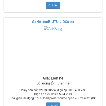
input); 3/2 of load power source cycle + 1 ms max. (AC input)
Chi tiết
Dòng rò: 5 mA max. (at 100 VAC); 0 mA max. (at 200 VAC)
Điện trở cách điện: 100 MΩ min. (at 500 VDC)
Nhiệt độ làm việc: –30°C to 80°C
Chỉ thị trạng thái: LED
G3NA-490B-UTU-2 DC5-24
Có nắp che bảo vệ
Tiêu chuẩn: UL, CSA, TUV (model –UTU)
Giá:
Liên hệ
Số lượng tồn:
Liên hệ
Relay bán dẫn với tải 90A tại điện áp 200 - 480 VAC
Điện áp điều khiển 5-24 VDC
Thời gian tác động: 1/2 of load power source cycle + 1 ms max. (DC
input); 3/2 of load power source cycle + 1 ms max. (AC input)
Chi tiết
Dòng rò: 5 mA max. (at 100 VAC); 0 mA max. (at 200 VAC)