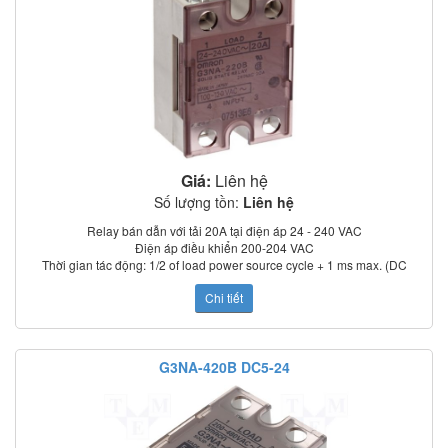
Tiêu chuẩn: UL, CSA, TUV (model –UTU)
REVIEW RELAY BÁN
DẪN G3NA-220B DC5-
24
Giá:
Liên hệ
Số lượng tồn:
Liên hệ
Relay bán dẫn với tải 20A tại điện áp 24 - 240 VAC
Điện áp điều khiển 200-204 VAC
Thời gian tác động: 1/2 of load power source cycle + 1 ms max. (DC
input); 3/2 of load power source cycle + 1 ms max. (AC input)
Chi tiết
Dòng rò: 5 mA max. (at 100 VAC); 0 mA max. (at 200 VAC)
Điện trở cách điện: 100 MΩ min. (at 500 VDC)
Nhiệt độ làm việc: –30°C to 80°C
Chỉ thị trạng thái: LED
G3NA-420B DC5-24
Có nắp che bảo vệ
Tiêu chuẩn: UL, CSA, TUV (model –UTU)