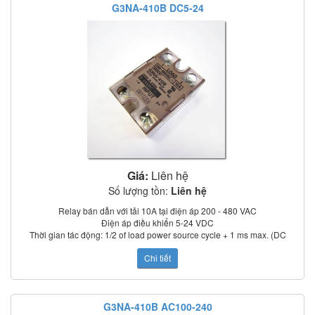
G3NA-410B DC5-24
Có nắp che bảo vệ
Tiêu chuẩn: UL, CSA, TUV (model –UTU)
Giá:
Liên hệ
Số lượng tồn:
Liên hệ
Relay bán dẫn với tải 10A tại điện áp 200 - 480 VAC
Điện áp điều khiển 5-24 VDC
Thời gian tác động: 1/2 of load power source cycle + 1 ms max. (DC
input); 3/2 of load power source cycle + 1 ms max. (AC input)
Chi tiết
Dòng rò: 5 mA max. (at 100 VAC); 0 mA max. (at 200 VAC)
Điện trở cách điện: 100 MΩ min. (at 500 VDC)
Nhiệt độ làm việc: –30°C to 80°C
Chỉ thị trạng thái: LED
G3NA-410B AC100-240
Có nắp che bảo vệ