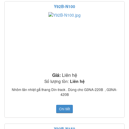
Y92B-N100
Giá:
Liên hệ
Số lượng tồn:
Liên hệ
Nhôm tản nhiệt gắ thang Din-track . Dùng cho G3NA-220B , G3NA-
420B
Chi tiết
Y92B-N150