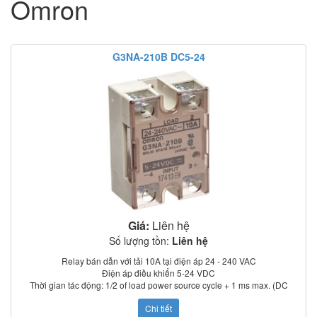
Omron
G3NA-210B DC5-24
Giá:
Liên hệ
Số lượng tồn:
Liên hệ
Relay bán dẫn với tải 10A tại điện áp 24 - 240 VAC
Điện áp điều khiển 5-24 VDC
Thời gian tác động: 1/2 of load power source cycle + 1 ms max. (DC
input); 3/2 of load power source cycle + 1 ms max. (AC input)
Chi tiết
Dòng rò: 5 mA max. (at 100 VAC); 0 mA max. (at 200 VAC)