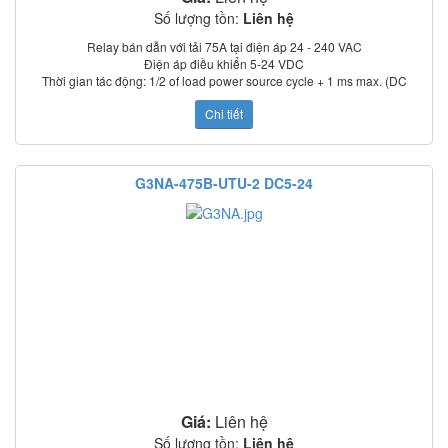
Số lượng tồn:
Liên hệ
Relay bán dẫn với tải 75A tại điện áp 24 - 240 VAC
Điện áp điều khiển 5-24 VDC
Thời gian tác động: 1/2 of load power source cycle + 1 ms max. (DC
input); 3/2 of load power source cycle + 1 ms max. (AC input)
Chi tiết
Dòng rò: 5 mA max. (at 100 VAC); 0 mA max. (at 200 VAC)
Điện trở cách điện: 100 MΩ min. (at 500 VDC)
Nhiệt độ làm việc: –30°C to 80°C
Chỉ thị trạng thái: LED
G3NA-475B-UTU-2 DC5-24
Có nắp che bảo vệ
Tiêu chuẩn: UL, CSA, TUV (model –UTU)
Giá:
Liên hệ
Số lượng tồn:
Liên hệ